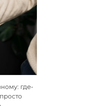
ному: где-
 просто
а