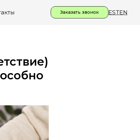
EST
EN
такты
Заказать звонок
етствие)
пособно