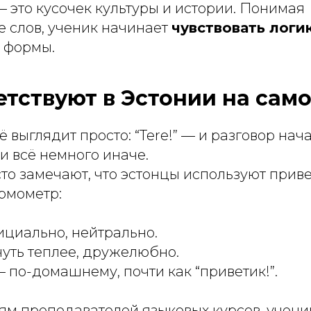
 это кусочек культуры и истории. Понимая
 слов, ученик начинает
чувствовать логи
ь формы.
етствуют в Эстонии на сам
ё выглядит просто:
“Tere!”
— и разговор нача
и всё немного иначе.
о замечают, что эстонцы используют приве
рмометр:
циально, нейтрально.
уть теплее, дружелюбно.
 по-домашнему, почти как “приветик!”.
м преподавателей языковых курсов, ученик