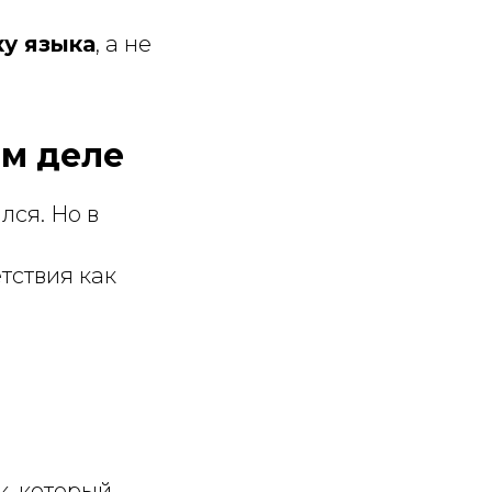
ку языка
, а не
ом деле
лся. Но в
тствия как
, который