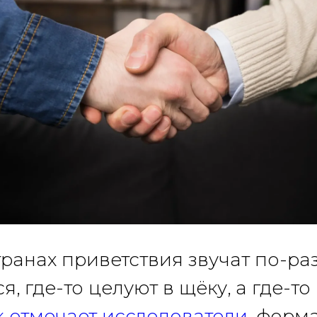
транах приветствия звучат по-раз
я, где-то целуют в щёку, а где-то
к отмечает исследователи
, форм