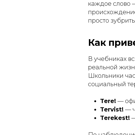
каждое слово —
происхождение
просто зубрит
Как прив
В учебниках вс
реальной жизн
Школьники част
социальный те
Tere!
— офи
Tervist!
— ч
Terekest!
—
По наблюдения