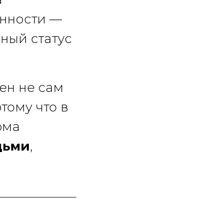
енности —
ный статус
жен не сам
тому что в
рма
дьми
,