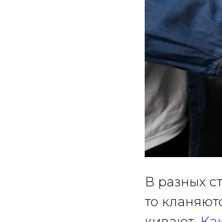
В разных с
то кланяютс
кивают.
Ка