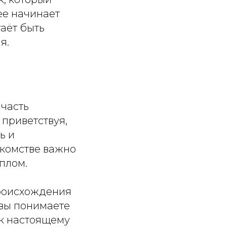
ее начинает
таёт быть
я.
 часть
 приветствуя,
ь и
акомстве важно
еплом.
происхождения
 вы понимаете
г к настоящему