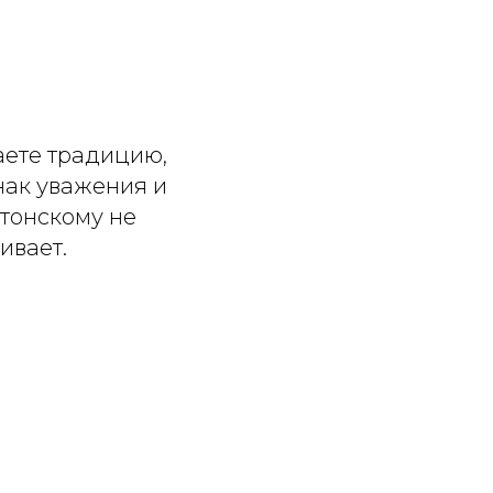
жаете традицию,
знак уважения и
стонскому не
ивает.