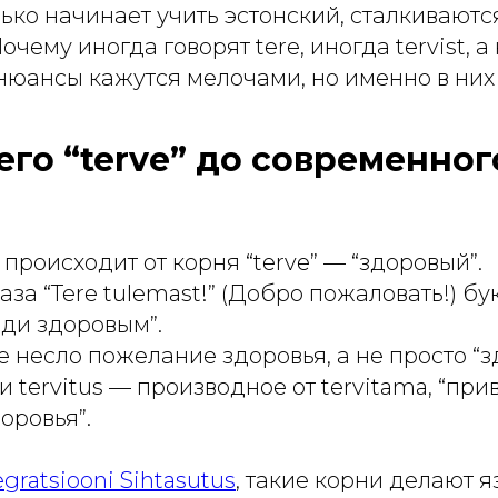
лько начинает учить эстонский, сталкиваютс
чему иногда говорят tere, иногда tervist, а
и нюансы кажутся мелочами, но именно в ни
его “terve” до современног
происходит от корня
“terve”
— “здоровый”.
раза
“Tere tulemast!”
(Добро пожаловать!) бу
оди здоровым”.
е несло пожелание здоровья, а не просто “з
ки
tervitus
— производное от tervitama, “прив
оровья”.
gratsiooni Sihtasutus
, такие корни делают 