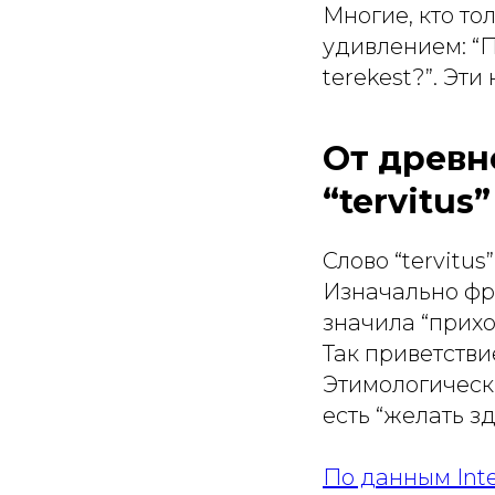
Многие, кто то
удивлением: “По
terekest?”. Эт
От древн
“tervitus”
Слово
“tervitus”
Изначально ф
значила “прих
Так приветстви
Этимологичес
есть “желать зд
По данным Inte