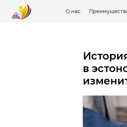
О нас
Преимуществ
История
в эстон
изменит