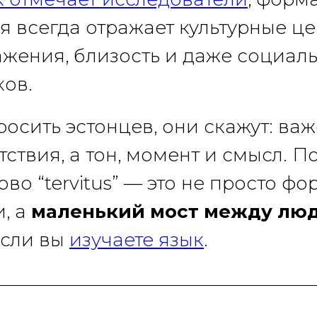
я всегда отражает культурные ц
ажения, близость и даже социаль
ов.
росить эстонцев, они скажут: ва
ствия, а тон, момент и смысл. По
во “tervitus” — это не просто фо
, а
маленький мост между лю
если вы
изучаете язык
.