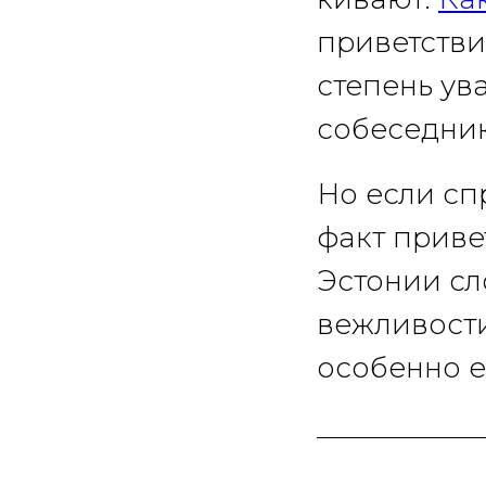
приветстви
степень ув
собеседник
Но если сп
факт привет
Эстонии сло
вежливости
особенно 