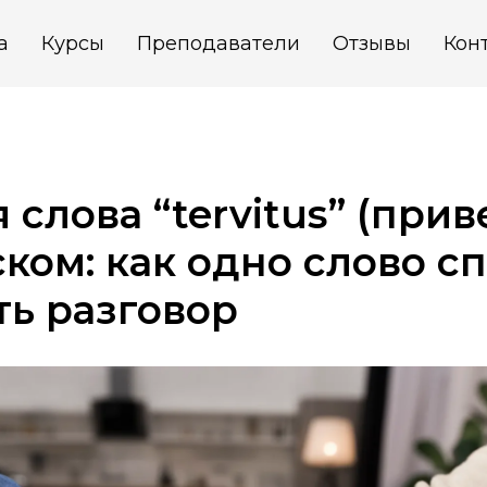
а
Курсы
Преподаватели
Отзывы
Кон
 слова “tervitus” (прив
ском: как одно слово с
ь разговор