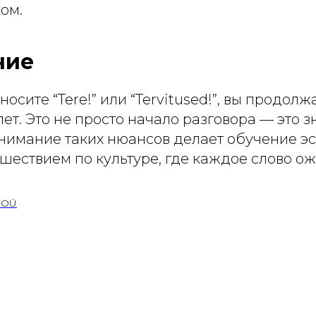
ом.
ние
носите “Tere!” или “Tervitused!”, вы продол
лет. Это не просто начало разговора — это 
онимание таких нюансов делает обучение э
ешествием по культуре, где каждое слово ож
l OÜ