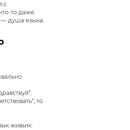
я с
 кто-то даже
х — душа языка.
о
квально
дравствуй”.
етствовать”, то
язык живым: