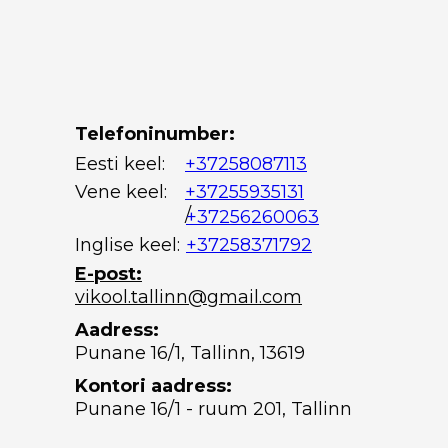
Telefoninumber:
Eesti keel:
+37258087113
Vene keel:
+37255935131
/
+37256260063
Inglise keel:
+37258371792
E-post:
vikool.tallinn@gmail.com
Aadress:
Punane 16/1, Tallinn, 13619
Kontori aadress:
Punane 16/1 - ruum 201, Tallinn