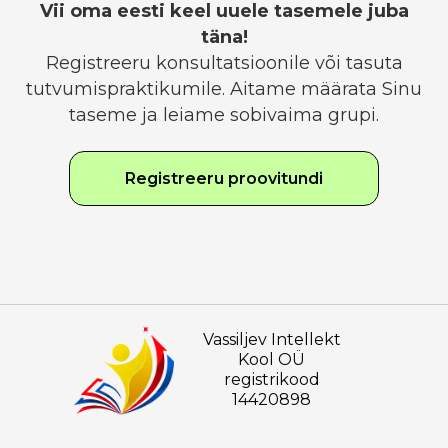
Vii oma eesti keel uuele tasemele juba
täna!
Registreeru konsultatsioonile või tasuta
tutvumispraktikumile. Aitame määrata Sinu
taseme ja leiame sobivaima grupi.
Registreeru proovitundi
Vassiljev Intellekt
Kool OÜ
registrikood
14420898