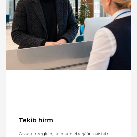
Tekib hirm
Oskate reegleid, kuid keelebarjäär takistab