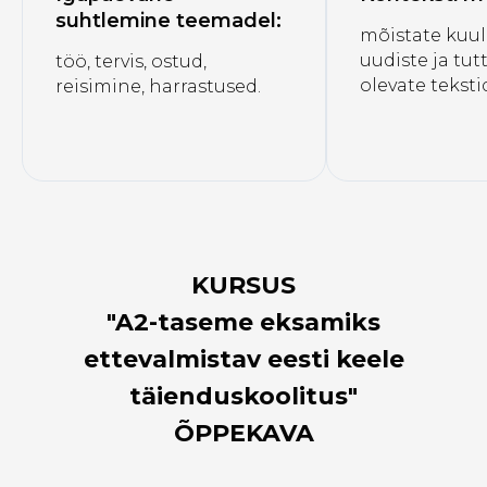
suhtlemine teemadel:
mõistate kuul
uudiste ja tut
töö, tervis, ostud,
olevate teksti
reisimine, harrastused.
KURSUS
"
A2-taseme eksamiks
ettevalmistav eesti keele
täienduskoolitus
"
ÕPPEKAVA