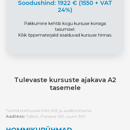
Soodushind: 1922 € (1550 + VAT
24%)
Pakkumine kehtib kogu kursuse korraga
tasumisel.
Kõik õppematerjalid sisalduvad kursuse hinnas.
Tulevaste kursuste ajakava A2
tasemele
Tunnid toimuvad ONLINE ja auditooriumis.
Aadress:
Tallinn, Punane 16/1, ruum 309
HOMMIKURÜHMAD