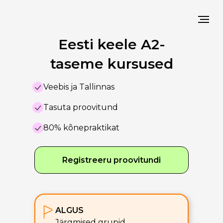
Eesti keele A2-
taseme kursused
Veebis ja Tallinnas
Tasuta proovitund
80% kõnepraktikat
Registreeru proovitundi
ALGUS
Järgmised grupid