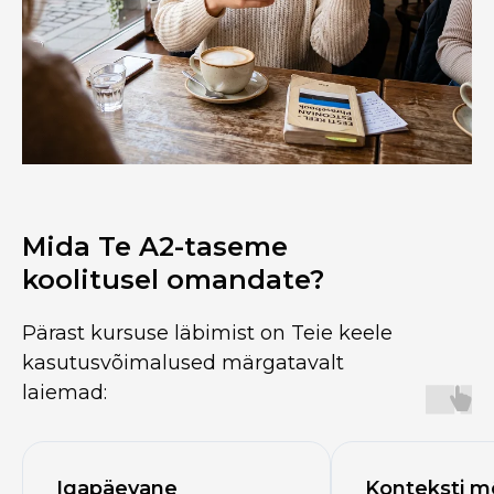
Mida Te A2-taseme
koolitusel omandate?
Pärast kursuse läbimist on Teie keele
kasutusvõimalused märgatavalt
laiemad:
Igapäevane
Konteksti m