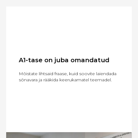
A1-tase on juba omandatud
Mõistate lihtsaid fraase, kuid soovite laiendada
sõnavara ja rääkida keerukamatel teemadel.