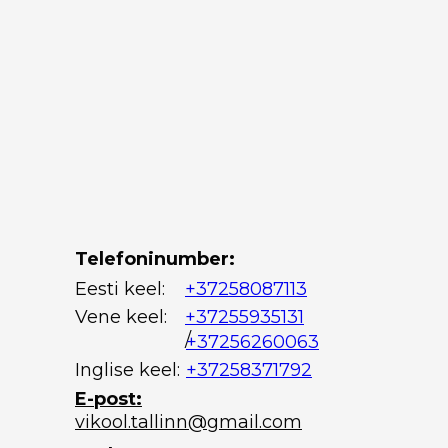
Telefoninumber:
Eesti keel:
+37258087113
Vene keel:
+37255935131
/
+37256260063
Inglise keel:
+37258371792
E-post:
vikool.tallinn@gmail.com