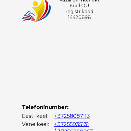
Kool OÜ
registrikood
14420898
Telefoninumber:
Eesti keel:
+37258087113
Vene keel:
+37255935131