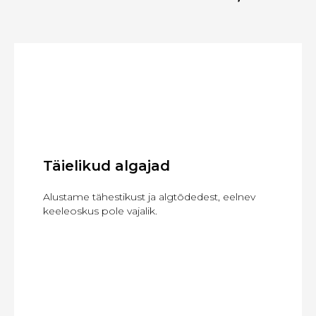
Täielikud algajad
Alustame tähestikust ja algtõdedest, eelnev
keeleoskus pole vajalik.