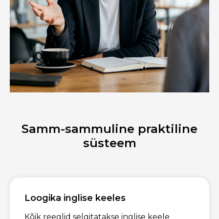
Samm-sammuline praktiline
süsteem
Loogika inglise keeles
Kõik reeglid selgitatakse inglise keele