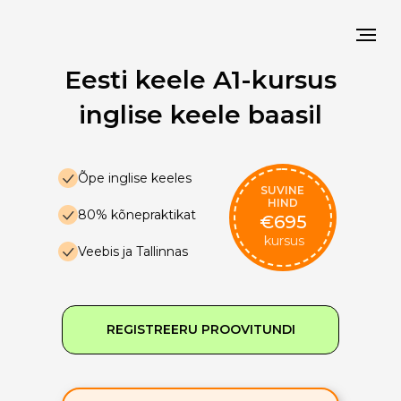
Eesti keele A1-kursus
inglise keele baasil
Õpe inglise keeles
SUVINE
HIND
80% kõnepraktikat
€695
kursus
Veebis ja Tallinnas
REGISTREERU PROOVITUNDI