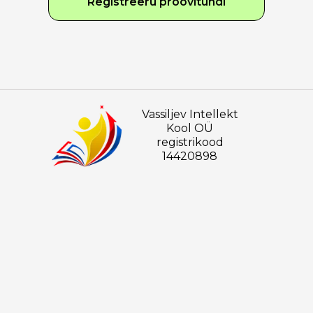
Registreeru proovitundi
Vassiljev Intellekt
Kool OÜ
registrikood
14420898