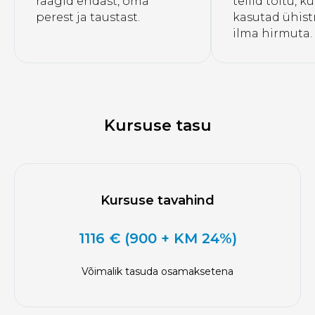
räägid endast, oma
tellid toitu, k
perest ja taustast.
kasutad ühist
ilma hirmuta.
Kursuse tasu
Kursuse tavahind
1116 € (900 + KM 24%)
Võimalik tasuda osamaksetena