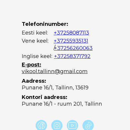
Telefoninumber:
Eesti keel:
+37258087113
Vene keel:
+37255935131
/
+37256260063
Inglise keel:
+37258371792
E-post:
vikool.tallinn@gmail.com
Aadress:
Punane 16/1, Tallinn, 13619
Kontori aadress:
Punane 16/1 - ruum 201, Tallinn