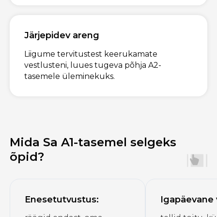
Järjepidev areng
Liigume tervitustest keerukamate
vestlusteni, luues tugeva põhja A2-
tasemele üleminekuks.
Mida Sa A1-tasemel selgeks
õpid?
Enesetutvustus:
Igapäevane 