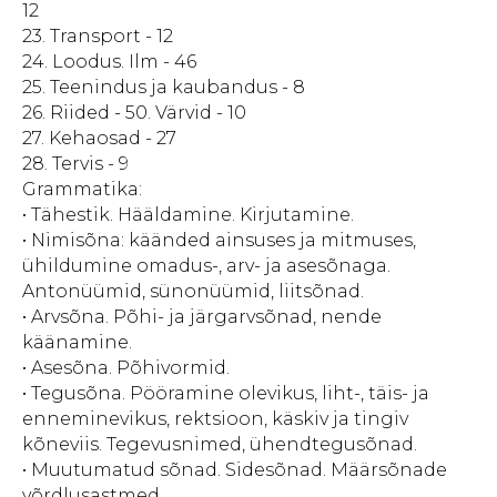
12
23. Transport - 12
24. Loodus. Ilm - 46
25. Teenindus ja kaubandus - 8
26. Riided - 50. Värvid - 10
27. Kehaosad - 27
28. Tervis - 9
Grammatika:
• Tähestik. Hääldamine. Kirjutamine.
• Nimisõna: käänded ainsuses ja mitmuses,
ühildumine omadus-, arv- ja asesõnaga.
Antonüümid, sünonüümid, liitsõnad.
• Arvsõna. Põhi- ja järgarvsõnad, nende
käänamine.
• Asesõna. Põhivormid.
• Tegusõna. Pööramine olevikus, liht-, täis- ja
enneminevikus, rektsioon, käskiv ja tingiv
kõneviis. Tegevusnimed, ühendtegusõnad.
• Muutumatud sõnad. Sidesõnad. Määrsõnade
võrdlusastmed.