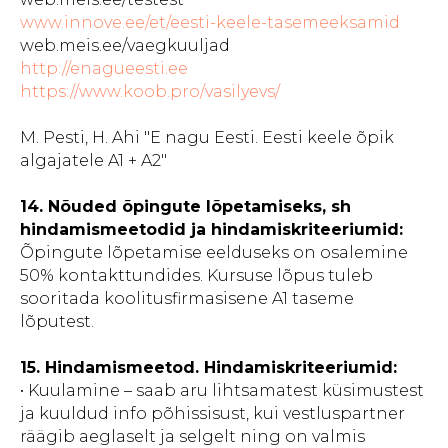
www.innove.ee/et/eesti-keele-tasemeeksamid
web.meis.ee/vaegkuuljad
http://enagueesti.ee
https://www.koob.pro/vasilyevs/
M. Pesti, H. Ahi "E nagu Eesti. Eesti keele õpik
algajatele A1 + A2"
14. Nõuded õpingute lõpetamiseks, sh
hindamismeetodid ja hindamiskriteeriumid:
Õpingute lõpetamise eelduseks on osalemine
50% kontakttundides. Kursuse lõpus tuleb
sooritada koolitusfirmasisene A1 taseme
lõputest.
15. Hindamismeetod. Hindamiskriteeriumid:
• Kuulamine – saab aru lihtsamatest küsimustest
ja kuuldud info põhissisust, kui vestluspartner
räägib aeglaselt ja selgelt ning on valmis