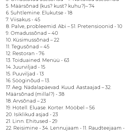
5. Määrsõnad (kus? kust? kuhu?)– 74
6. Suhtlemine. Elukutse - 18
7. Viisakus - 45
8. Palve, probleemid. Abi – 51. Pretensioonid - 10
9. Omadussõnad – 40
10. Küsimussõnad – 22
11. Tegusõnad – 45
12. Restoran - 76
13. Toiduained. Menüü - 63
14. Juurviljad - 15
15. Puuviljad - 13
16. Sööginõud – 13.
17. Aeg. Nädalapäevad. Kuud. Aastaajad – 32.
Määrsõnad (millal?) - 38
18. Arvsõnad – 23
19. Hotell. Eluase. Korter. Mööbel – 56
20. Isiklikud asjad - 23
21. Linn. Ehitused - 29
22. Reisimine - 34. Lennujaam - 11. Raudteejaam -