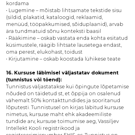
kordama
• Lugemine – mõistab lihtsamate tekstide sisu
(sildid, plakatid, kataloogid, reklaamid,
menüüd, tööpakkumised, sõiduplaanid), arvab
ära tundmatuid sõnu konteksti baasil
• Rääkimine – oskab vastata enda kohta esitatud
küsimustele, räägib lihtsate lausetega endast,
oma perest, elukohast, toidust
• Kirjutamine – oskab koostada lühikese teate
16. Kursuse läbimisel väljastatav dokument
(tunnistus või tõend):
Tunnistus väljastatakse kui õpingute lõpetamise
nõuded on täidetud st, et õppija on osalenud
vähemalt 50% kontakttundides ja sooritanud
lõputesti. Tunnistusel on kirjas läbitud kursuse
nimetus, kursuse maht ehk akadeemiliste
tundide arv, kursuse toimumise aeg, Vassiljev
Intellekt Kooli registrikood ja