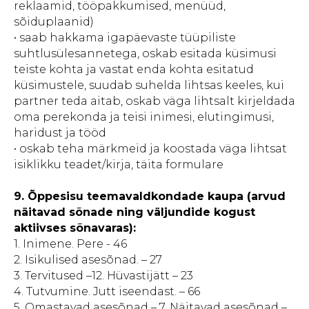
reklaamid, tööpakkumised, menüüd,
sõiduplaanid)
• saab hakkama igapäevaste tüüpiliste
suhtlusülesannetega, oskab esitada küsimusi
teiste kohta ja vastat enda kohta esitatud
küsimustele, suudab suhelda lihtsas keeles, kui
partner teda aitab, oskab väga lihtsalt kirjeldada
oma perekonda ja teisi inimesi, elutingimusi,
haridust ja tööd
• oskab teha märkmeid ja koostada väga lihtsat
isiklikku teadet/kirja, täita formulare
9.
Õppesisu teemavaldkondade kaupa (arvud
näitavad sõnade ning väljundide kogust
aktiivses sõnavaras):
1. Inimene. Pere - 46
2. Isikulised asesõnad. – 27
3. Tervitused –12. Hüvastijätt – 23
4. Tutvumine. Jutt iseendast. – 66
5. Omastavad asesõnad – 7. Näitavad asesõnad –