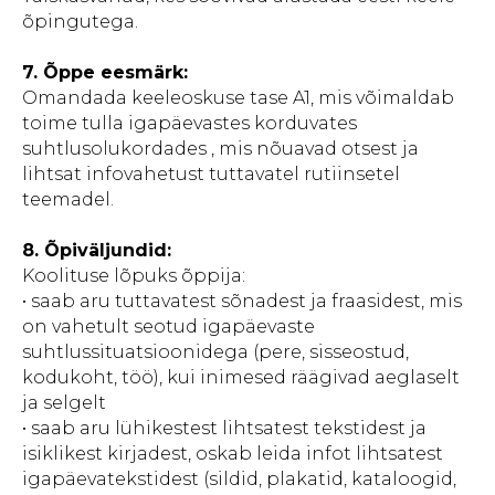
õpingutega.
7.
Õppe eesmärk:
Omandada keeleoskuse tase A1, mis võimaldab
toime tulla igapäevastes korduvates
suhtlusolukordades , mis nõuavad otsest ja
lihtsat infovahetust tuttavatel rutiinsetel
teemadel.
8.
Õpiväljundid:
Koolituse lõpuks õppija:
• saab aru tuttavatest sõnadest ja fraasidest, mis
on vahetult seotud igapäevaste
suhtlussituatsioonidega (pere, sisseostud,
kodukoht, töö), kui inimesed räägivad aeglaselt
ja selgelt
• saab aru lühikestest lihtsatest tekstidest ja
isiklikest kirjadest, oskab leida infot lihtsatest
igapäevatekstidest (sildid, plakatid, kataloogid,