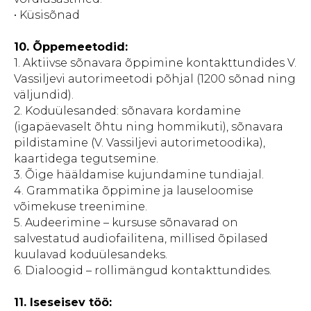
• Küsisõnad
10.
Õppemeetodid:
1. Aktiivse sõnavara õppimine kontakttundides V.
Vassiljevi autorimeetodi põhjal (1200 sõnad ning
väljundid).
2. Koduülesanded: sõnavara kordamine
(igapäevaselt õhtu ning hommikuti), sõnavara
pildistamine (V. Vassiljevi autorimetoodika),
kaartidega tegutsemine.
3. Õige hääldamise kujundamine tundiajal.
4. Grammatika õppimine ja lauseloomise
võimekuse treenimine.
5. Audeerimine – kursuse sõnavarad on
salvestatud audiofailitena, millised õpilased
kuulavad koduülesandeks.
6. Dialoogid – rollimängud kontakttundides.
11. Iseseisev töö: