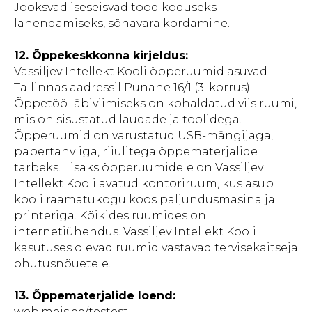
Jooksvad iseseisvad tööd koduseks
lahendamiseks, sõnavara kordamine.
12. Õppekeskkonna kirjeldus:
Vassiljev Intellekt Kooli õpperuumid asuvad
Tallinnas aadressil Punane 16/1 (3. korrus).
Õppetöö läbiviimiseks on kohaldatud viis ruumi,
mis on sisustatud laudade ja toolidega.
Õpperuumid on varustatud USB-mängijaga,
pabertahvliga, riiulitega õppematerjalide
tarbeks. Lisaks õpperuumidele on Vassiljev
Intellekt Kooli avatud kontoriruum, kus asub
kooli raamatukogu koos paljundusmasina ja
printeriga. Kõikides ruumides on
internetiühendus. Vassiljev Intellekt Kooli
kasutuses olevad ruumid vastavad tervisekaitseja
ohutusnõuetele.
13. Õppematerjalide loend:
web.meis.ee/testest