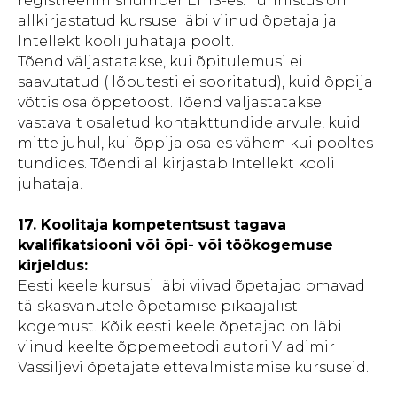
registreerimisnumber EHIS-es. Tunnistus on
allkirjastatud kursuse läbi viinud õpetaja ja
Intellekt kooli juhataja poolt.
Tõend väljastatakse, kui õpitulemusi ei
saavutatud ( lõputesti ei sooritatud), kuid õppija
võttis osa õppetööst. Tõend väljastatakse
vastavalt osaletud kontakttundide arvule, kuid
mitte juhul, kui õppija osales vähem kui pooltes
tundides. Tõendi allkirjastab Intellekt kooli
juhataja.
17. Koolitaja kompetentsust tagava
kvalifikatsiooni või õpi- või töökogemuse
kirjeldus:
Eesti keele kursusi läbi viivad õpetajad omavad
täiskasvanutele õpetamise pikaajalist
kogemust. Kõik eesti keele õpetajad on läbi
viinud keelte õppemeetodi autori Vladimir
Vassiljevi õpetajate ettevalmistamise kursuseid.