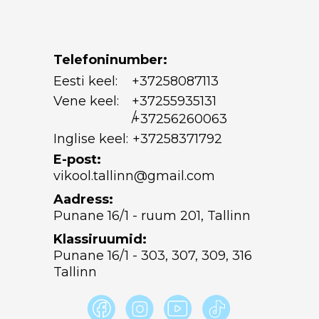
Telefoninumber:
Eesti keel:
+37258087113
Vene keel:
+37255935131
/
+37256260063
Inglise keel:
+37258371792
E-post:
vikool.tallinn@gmail.com
Aadress:
Punane 16/1 - ruum 201, Tallinn
Klassiruumid:
Punane 16/1 - 303, 307, 309, 316
Tallinn