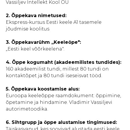
Vassiljev Intellekt Kool OÜ
2.
Õppekava nimetused:
Ekspress-kursus Eesti keele A1 tasemele
jõudmise koolitus
3.
Õppekavarühm „Keeleõpe":
„Eesti keel võõrkeelena".
4.
Õppe kogumaht (akadeemilistes tundides):
160 akadeemilist tundi, millest 80 tundi on
kontaktõpet ja 80 tundi iseseisvat tööd.
5.
Õppekava koostamise alus:
Euroopa keeleõppe raamdokument: õppimine,
õpetamine ja hindamine. Vladimir Vassiljevi
autorimetoodika.
6.
Sihtgrupp ja õppe alustamise tingimused:
Täiskasvanud, kes soovivad alustada eesti keele