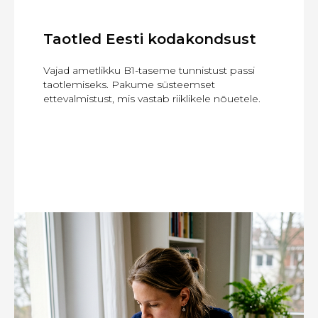
Taotled Eesti kodakondsust
Vajad ametlikku B1-taseme tunnistust passi
taotlemiseks. Pakume süsteemset
ettevalmistust, mis vastab riiklikele nõuetele.