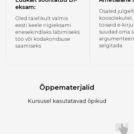
Edukalt sooritatud B1-
Ametialane 
eksam:
Osaled julgelt
koosolekutel,
Oled täielikult valmis
töiseid e-kirj
eesti keele riigieksami
suudad oma s
enesekindlaks läbimiseks
argumenteeri
töö või kodakondsuse
selgitada.
saamiseks.
Õppematerjalid
Kursusel kasutatavad õpikud