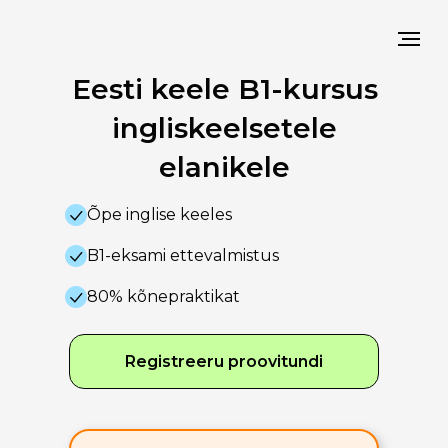
Eesti keele B1-kursus
ingliskeelsetele
elanikele
Õpe inglise keeles
B1-eksami ettevalmistus
80% kõnepraktikat
Registreeru proovitundi