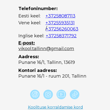
Telefoninumber:
Eesti keel:
+37258087113
Vene keel:
+37255935131
/
+37256260063
Inglise keel:
+37258371792
E-post:
vikool.tallinn@gmail.com
Aadress:
Punane 16/1, Tallinn, 13619
Kontori aadress:
Punane 16/1 - ruum 201, Tallinn
Koolituse korraldamise kord