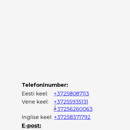
Telefoninumber:
Eesti keel:
+37258087113
Vene keel:
+37255935131
/
+37256260063
Inglise keel:
+37258371792
E-post: