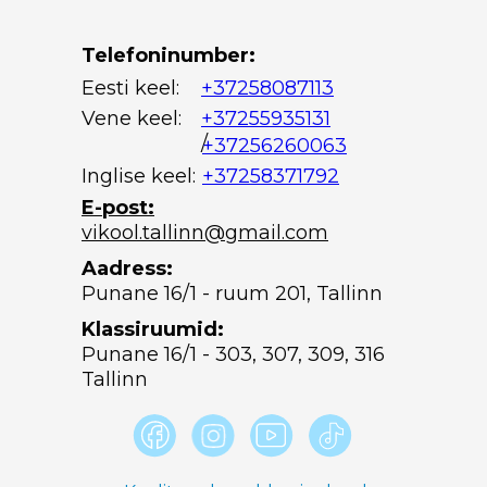
Telefoninumber:
Eesti keel:
+37258087113
Vene keel:
+37255935131
/
+37256260063
Inglise keel:
+37258371792
E-post:
vikool.tallinn@gmail.com
Aadress:
Punane 16/1 - ruum 201, Tallinn
Klassiruumid:
Punane 16/1 - 303, 307, 309, 316
Tallinn