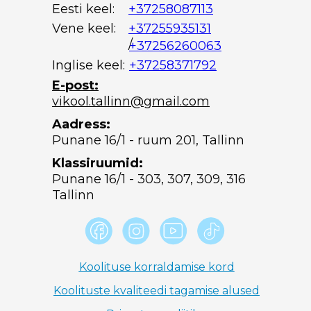
Eesti keel:
+37258087113
Vene keel:
+37255935131
/
+37256260063
Inglise keel:
+37258371792
E-post:
vikool.tallinn@gmail.com
Aadress:
Punane 16/1 - ruum 201, Tallinn
Klassiruumid:
Punane 16/1 - 303, 307, 309, 316
Tallinn
Koolituse korraldamise kord
Koolituste kvaliteedi tagamise alused