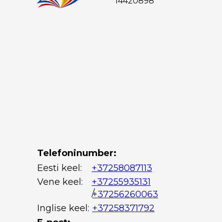
14420898
Telefoninumber:
Eesti keel:
+37258087113
Vene keel:
+37255935131
/
+37256260063
Inglise keel:
+37258371792