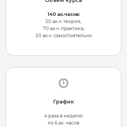
Объем курса
140 ак.часов:
50 ак.ч. теория,
70 ак.ч. практика,
20 ак.ч. самостоятельно
График
4 раза в неделю
по 6 ак. часов