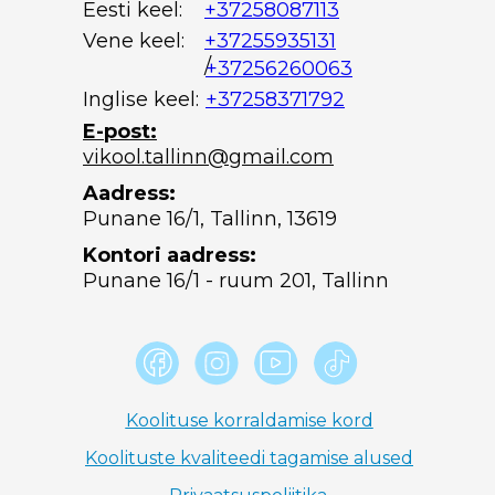
Eesti keel:
+37258087113
Vene keel:
+37255935131
/
+37256260063
Inglise keel:
+37258371792
E-post:
vikool.tallinn@gmail.com
Aadress:
Punane 16/1, Tallinn, 13619
Kontori aadress:
Punane 16/1 - ruum 201, Tallinn
Koolituse korraldamise kord
Koolituste kvaliteedi tagamise alused