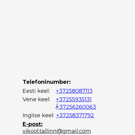
Telefoninumber:
Eesti keel:
+37258087113
Vene keel:
+37255935131
/
+37256260063
Inglise keel:
+37258371792
E-post:
vikool.tallinn@gmail.com